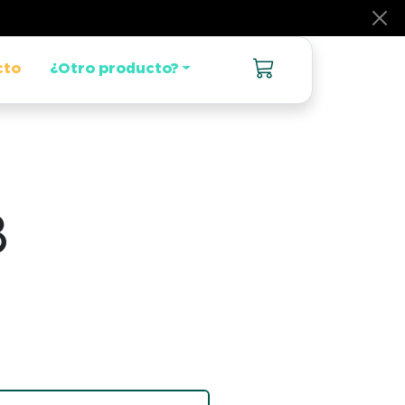
cto
¿Otro producto?
B