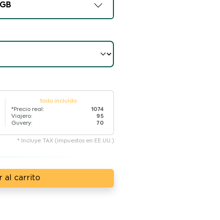
GB
todo incluído
*Precio real:
1074
Viajero:
95
Guvery:
70
* Incluye TAX (impuestos en EE.UU.)
 al carrito