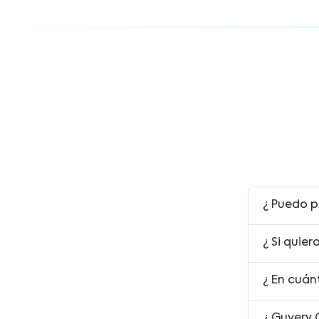
¿ Puedo p
¿ Si quie
¿ En cuán
¿ Guvery 