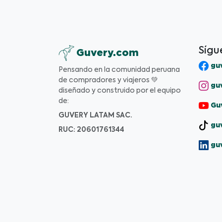
Sígu
Guvery.com
guv
Pensando en la comunidad peruana
de compradores y viajeros 💚
guv
diseñado y construido por el equipo
de:
Guv
GUVERY LATAM SAC.
guv
RUC: 20601761344
gu