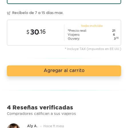
Recíbelo de 7 a 15 días max.
todo incluído
30
*Precio real:
21
.16
Viajero:
6
.16
Guvery:
3
* Incluye TAX (impuestos en EE.UU.)
Agregar al carrito
4 Reseñas verificadas
Compradores califican a sus viajeros
Aly A.
- Hace 11 mess