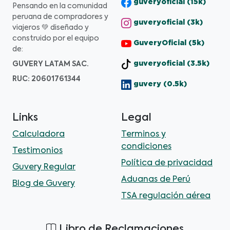
guveryoficial (15k)
Pensando en la comunidad
peruana de compradores y
guveryoficial (3k)
viajeros 💚 diseñado y
construido por el equipo
GuveryOficial (5k)
de:
GUVERY LATAM SAC.
guveryoficial (3.5k)
RUC: 20601761344
guvery (0.5k)
Links
Legal
Calculadora
Terminos y
condiciones
Testimonios
Política de privacidad
Guvery Regular
Aduanas de Perú
Blog de Guvery
TSA regulación aérea
Libro de Reclamaciones