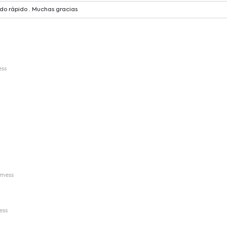
ido rápido . Muchas gracias
ss
mess
ess