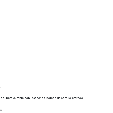
s
da, pero cumple con las fechas indicadas para la entrega.
ss