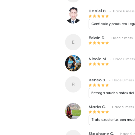
Daniel B.
- Hace 6 mess
Confiable y producto lleg
Edwin D.
- Hace 7 mess
Nicole M.
- Hace 8 mess
Renso B.
- Hace 8 mess
Entrega mucho antes del 
Maria C.
- Hace 9 mess
Trato excelente, con muc
Stephany C.
- Hace 9 