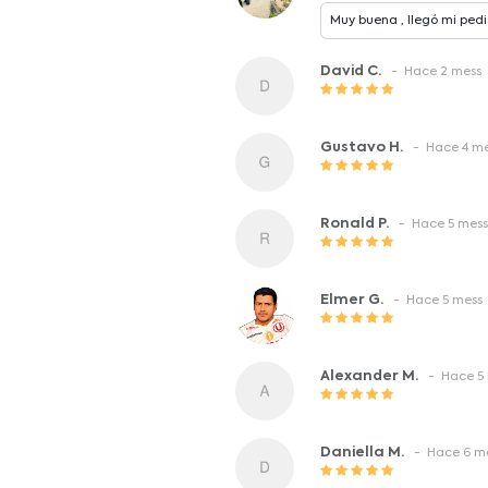
Muy buena , llegó mi ped
David C.
- Hace 2 mess
Gustavo H.
- Hace 4 me
Ronald P.
- Hace 5 mess
Elmer G.
- Hace 5 mess
Alexander M.
- Hace 5 
Daniella M.
- Hace 6 m