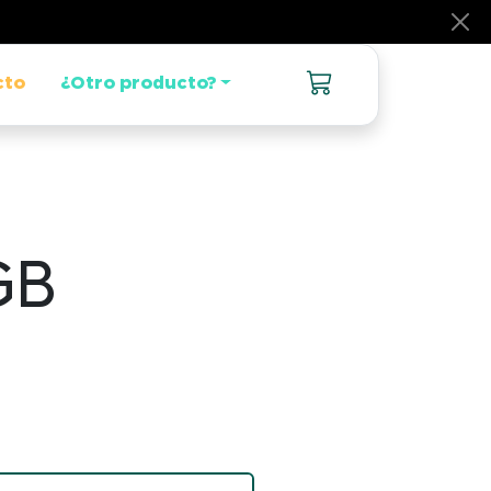
cto
¿Otro producto?
GB