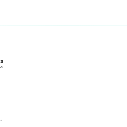
as
os
s
es