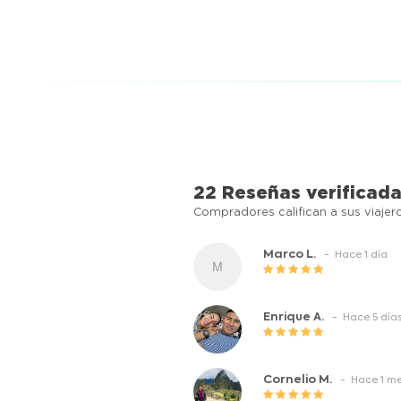
22 Reseñas verificad
Compradores califican a sus viajer
Marco L.
- Hace 1 día
Enrique A.
- Hace 5 día
Cornelio M.
- Hace 1 m