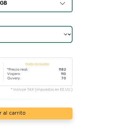
GB
todo incluído
*Precio real:
1182
Viajero:
110
Guvery:
70
* Incluye TAX (impuestos en EE.UU.)
 al carrito