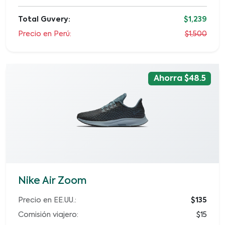
Total Guvery:
$1,239
Precio en Perú:
$1,500
Ahorra $48.5
Nike Air Zoom
Precio en EE.UU.:
$135
Comisión viajero:
$15