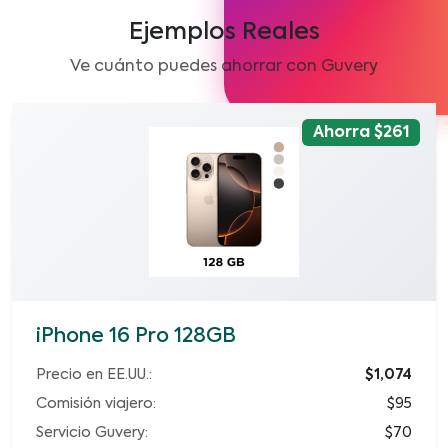
Ejemplos Reales
Ve cuánto puedes ahorrar con Guvery
Ahorra $261
iPhone 16 Pro 128GB
Precio en EE.UU.:
$1,074
Comisión viajero:
$95
Servicio Guvery:
$70