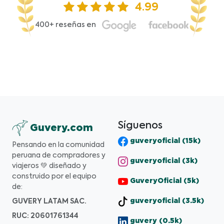
4.99
400+ reseñas en
Síguenos
Guvery.com
guveryoficial (15k)
Pensando en la comunidad
peruana de compradores y
guveryoficial (3k)
viajeros 💚 diseñado y
construido por el equipo
GuveryOficial (5k)
de:
GUVERY LATAM SAC.
guveryoficial (3.5k)
RUC: 20601761344
guvery (0.5k)