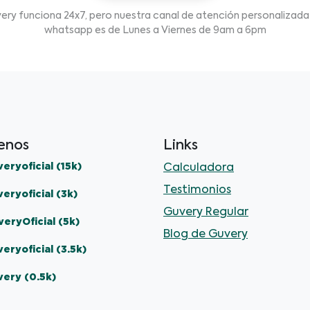
ery funciona 24x7, pero nuestra canal de atención personalizada
whatsapp es de Lunes a Viernes de 9am a 6pm
enos
Links
eryoficial (15k)
Calculadora
Testimonios
eryoficial (3k)
Guvery Regular
eryOficial (5k)
Blog de Guvery
eryoficial (3.5k)
very (0.5k)