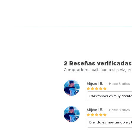
Versión "eSIM" (no tiene 
Color por seleccionar al 
Incluye el cable USB-C to 
No incluye el adaptador de
ni los audífonos.
2 Reseñas verificadas
Compradores califican a sus viajer
Mijael E.
- Hace 3 años
Chrsitopher es muy atent
Mijael E.
- Hace 3 años
Brenda es muy amable y 