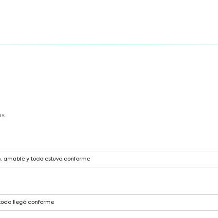
ranura para SIM CARD).
momento del pago.
Lightning.
 corriente (cuadradito)
os
o, amable y todo estuvo conforme
todo llegó conforme