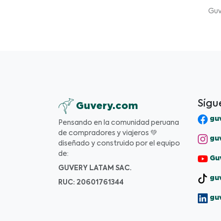
Guv
Sígu
Guvery.com
guv
Pensando en la comunidad peruana
de compradores y viajeros 💚
guv
diseñado y construido por el equipo
de:
Guv
GUVERY LATAM SAC.
guv
RUC: 20601761344
gu