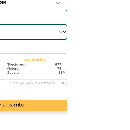
GB
todo incluído
*Precio real:
677
Viajero:
75
.16
Guvery:
61
* Incluye TAX (impuestos en EE.UU.)
 al carrito